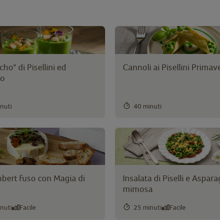
ho" di Pisellini ed
Cannoli ai Pisellini Primav
do
nuti
40 minuti
ert fuso con Magia di
Insalata di Piselli e Aspara
mimosa
nuti
Facile
25 minuti
Facile