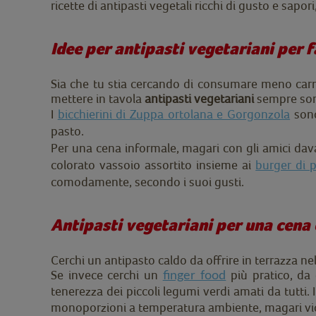
ricette di antipasti vegetali ricchi di gusto e sap
Idee per antipasti vegetariani per f
Sia che tu stia cercando di consumare meno carne
mettere in tavola
antipasti vegetariani
sempre sorp
I
bicchierini di Zuppa ortolana e Gorgonzola
sono
pasto.
Per una cena informale, magari con gli amici davan
colorato vassoio assortito insieme ai
burger di p
comodamente, secondo i suoi gusti.
Antipasti vegetariani per una cena 
Cerchi un antipasto caldo da offrire in terrazza ne
Se invece cerchi un
più pratico, da
finger food
tenerezza dei piccoli legumi verdi amati da tutti. 
monoporzioni a temperatura ambiente, magari vicino