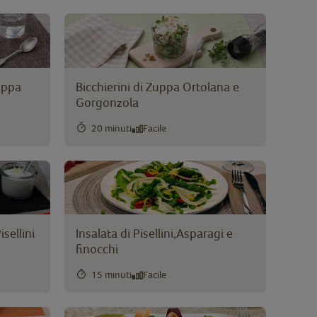
uppa
Bicchierini di Zuppa Ortolana e
Gorgonzola
20 minuti
Facile
sellini
Insalata di Pisellini,Asparagi e
finocchi
15 minuti
Facile