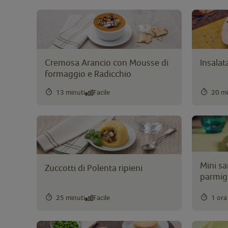
Cremosa Arancio con Mousse di
Insalat
formaggio e Radicchio
13 minuti
Facile
20 mi
Mini sa
Zuccotti di Polenta ripieni
parmigi
25 minuti
Facile
1 ora