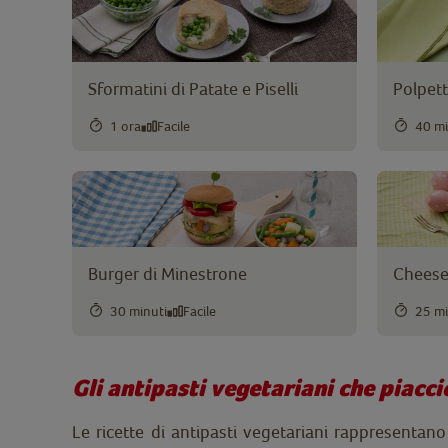
Sformatini di Patate e Piselli
Polpett
1 ora
Facile
40 mi
Burger di Minestrone
Cheesec
30 minuti
Facile
25 mi
Gli antipasti vegetariani che piacci
Le ricette di antipasti vegetariani rappresentano