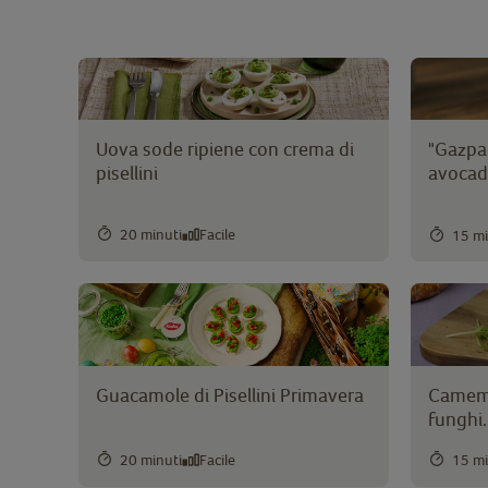
Uova sode ripiene con crema di
"Gazpac
pisellini
avoca
20 minuti
Facile
15 mi
Guacamole di Pisellini Primavera
Camemb
funghi.
20 minuti
Facile
15 mi