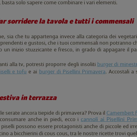
ori, basta solo sapere come combinare i vari elementi.
ar sorridere la tavola e tutti i commensali
, sia che tu appartenga invece alla categoria dei vegetaria
rendenti e gustosi, che i tuoi commensali non potranno c
 un inizio stuzzicante e fresco, in grado di appagare il pal
ti alla tv, potresti proporre degli insoliti
burger di minest
iselli e tofu
e ai
burger di Pisellini Primavera
. Accostali a
estiva in terrazza
lle serate ancora tiepide di primavera? Prova il
Camembert f
 consumare anche in piedi, ecco i
cannoli ai Pisellini Pr
I piselli possono essere protagonisti anche di piccole ed irre
 a bicchierini di cous cous, tra le nostre ricette trovi que