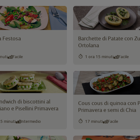
a Festosa
Barchette di Patate con Z
Ortolana
nuti
Facile
1 ora 15 minuti
Facile
ndwich di biscottini al
Cous cous di quinoa con Pi
ano e Pisellini Primavera
Primavera e semi di Chia
 5 minuti
Intermedio
17 minuti
Facile