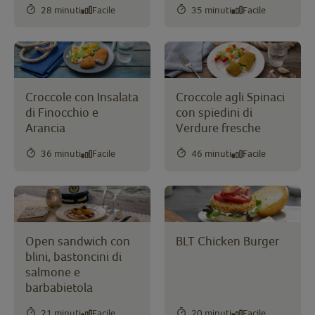
28 minuti
Facile
35 minuti
Facile
Croccole con Insalata
Croccole agli Spinaci
di Finocchio e
con spiedini di
Arancia
Verdure fresche
36 minuti
Facile
46 minuti
Facile
Open sandwich con
BLT Chicken Burger
blini, bastoncini di
salmone e
barbabietola
21 minuti
Facile
20 minuti
Facile