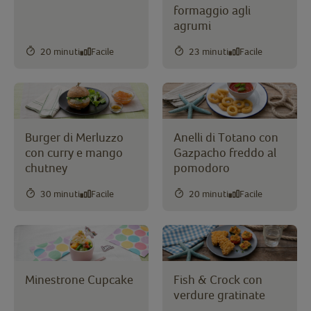
formaggio agli
agrumi
20 minuti
Facile
23 minuti
Facile
Burger di Merluzzo
Anelli di Totano con
con curry e mango
Gazpacho freddo al
chutney
pomodoro
30 minuti
Facile
20 minuti
Facile
Minestrone Cupcake
Fish & Crock con
verdure gratinate