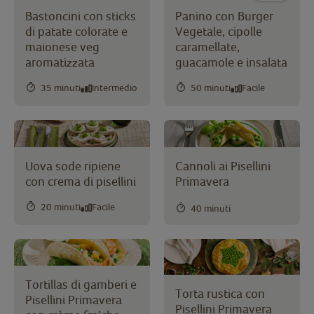
Bastoncini con sticks
Panino con Burger
di patate colorate e
Vegetale, cipolle
maionese veg
caramellate,
aromatizzata
guacamole e insalata
35 minuti
Intermedio
50 minuti
Facile
Uova sode ripiene
Cannoli ai Pisellini
con crema di pisellini
Primavera
20 minuti
Facile
40 minuti
Tortillas di gamberi e
Torta rustica con
Pisellini Primavera
Pisellini Primavera