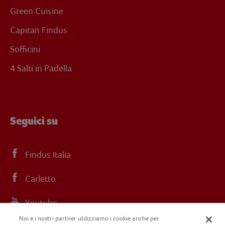
Green Cuisine
Capitan Findus
Sofficini
4 Salti in Padella
Seguici su
Findus Italia
Carletto
Youtube
Noi e i nostri partner utilizziamo i cookie anche per