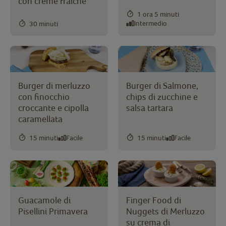
con crème fraîche
1 ora 5 minuti
Intermedio
30 minuti
Burger di merluzzo
Burger di Salmone,
con finocchio
chips di zucchine e
croccante e cipolla
salsa tartara
caramellata
15 minuti
Facile
15 minuti
Facile
Guacamole di
Finger Food di
Pisellini Primavera
Nuggets di Merluzzo
su crema di