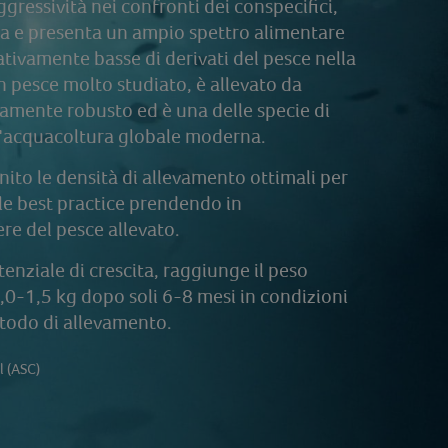
gressività nei confronti dei conspecifici,
ria e presenta un ampio spettro alimentare
ativamente basse di derivati del pesce nella
un pesce molto studiato, è allevato da
ivamente robusto ed è una delle specie di
l'acquacoltura globale moderna.
ito le densità di allevamento ottimali per
lle best practice prendendo in
re del pesce allevato.
nziale di crescita, raggiunge il peso
 1,0-1,5 kg dopo soli 6-8 mesi in condizioni
etodo di allevamento.
l (ASC)