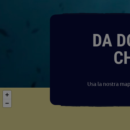
DA D
C
Usa la nostra map