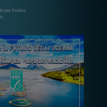
le per Findus.
us.