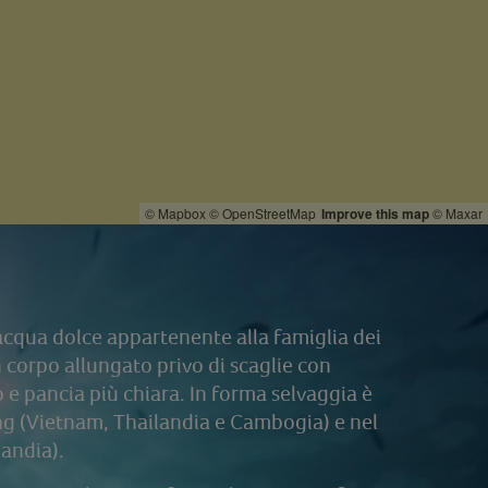
© Mapbox
© OpenStreetMap
Improve this map
© Maxar
acqua dolce appartenente alla famiglia dei
 corpo allungato privo di scaglie con
o e pancia più chiara. In forma selvaggia è
 (Vietnam, Thailandia e Cambogia) e nel
andia).