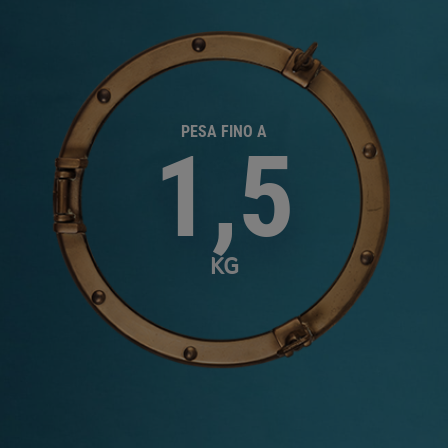
PESA FINO A
1,5
KG