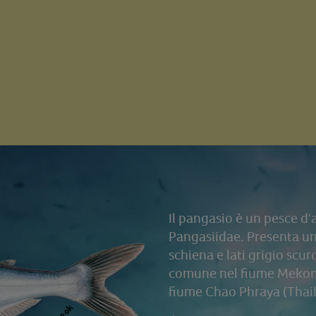
Il pangasio è un pesce d'
Pangasiidae. Presenta un
schiena e lati grigio scur
comune nel fiume Mekong
fiume Chao Phraya (Thail