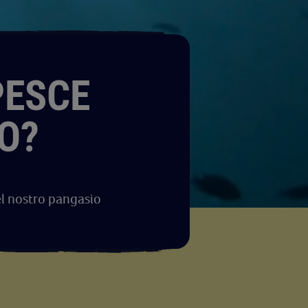
PESCE
O?
el nostro pangasio