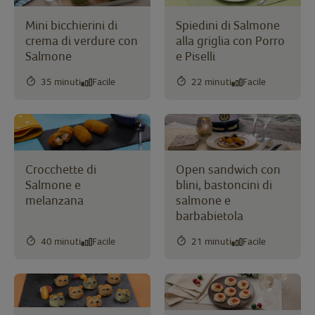
Mini bicchierini di
Spiedini di Salmone
crema di verdure con
alla griglia con Porro
Salmone
e Piselli
35 minuti
Facile
22 minuti
Facile
Crocchette di
Open sandwich con
Salmone e
blini, bastoncini di
melanzana
salmone e
barbabietola
40 minuti
Facile
21 minuti
Facile