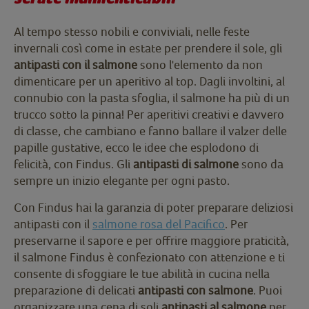
Al tempo stesso nobili e conviviali, nelle feste
invernali così come in estate per prendere il sole, gli
antipasti con il salmone
sono l'elemento da non
dimenticare per un aperitivo al top. Dagli involtini, al
connubio con la pasta sfoglia, il salmone ha più di un
trucco sotto la pinna! Per aperitivi creativi e davvero
di classe, che cambiano e fanno ballare il valzer delle
papille gustative, ecco le idee che esplodono di
felicità, con Findus. Gli
antipasti di salmone
sono da
sempre un inizio elegante per ogni pasto.
Con Findus hai la garanzia di poter preparare deliziosi
antipasti con il
salmone rosa del Pacifico
. Per
preservarne il sapore e per offrire maggiore praticità,
il salmone Findus è confezionato con attenzione e ti
consente di sfoggiare le tue abilità in cucina nella
preparazione di delicati
antipasti con salmone
. Puoi
organizzare una cena di soli
antipasti al salmone
per