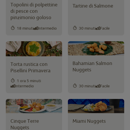
Topolini di polpettine
Tartine di Salmone
di pesce con
pinzimonio goloso
18 minuti
Intermedio
30 minuti
Facile
Bahamian Salmon
Torta rustica con
Nuggets
Pisellini Primavera
1 ora 5 minuti
Intermedio
30 minuti
Facile
Cinque Terre
Miami Nuggets
Nuggets