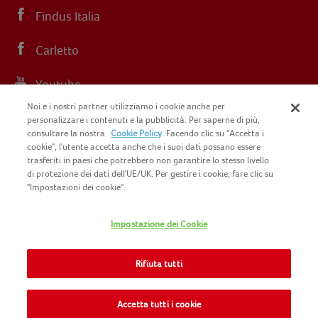
Findus Italia
Carletto
Youtube
Noi e i nostri partner utilizziamo i cookie anche per
Instagram
personalizzare i contenuti e la pubblicità. Per saperne di più,
consultare la nostra
Cookie Policy
. Facendo clic su "Accetta i
cookie", l'utente accetta anche che i suoi dati possano essere
trasferiti in paesi che potrebbero non garantire lo stesso livello
di protezione dei dati dell'UE/UK. Per gestire i cookie, fare clic su
"Impostazioni dei cookie".
COPYRIGHT FINDUS 2025 C.F. E P.I. N.
IT07015700961
Impostazione dei Cookie
CONTATTACI
INFORMATIVA PRIVACY
SITEMAP
Rifiuta tutti
COOKIE POLICY
INFO LEGALI
NOMAD FOODS
Accetta tutti i cookie