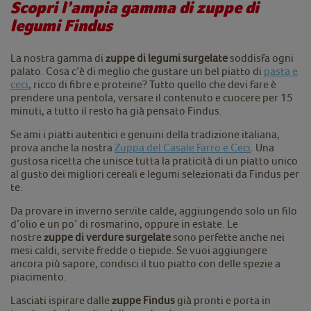
Scopri l’ampia gamma di zuppe di
legumi Findus
La nostra gamma di
zuppe di legumi surgelate
soddisfa ogni
palato. Cosa c’è di meglio che gustare un bel piatto di
pasta e
ceci
, ricco di fibre e proteine? Tutto quello che devi fare è
prendere una pentola, versare il contenuto e cuocere per 15
minuti, a tutto il resto ha già pensato Findus.
Se ami i piatti autentici e genuini della tradizione italiana,
prova anche la nostra
Zuppa del Casale Farro e Ceci
. Una
gustosa ricetta che unisce tutta la praticità di un piatto unico
al gusto dei migliori cereali e legumi selezionati da Findus per
te.
Da provare in inverno servite calde, aggiungendo solo un filo
d’olio e un po’ di rosmarino, oppure in estate. Le
nostre
zuppe di verdure surgelate
sono perfette anche nei
mesi caldi, servite fredde o tiepide. Se vuoi aggiungere
ancora più sapore, condisci il tuo piatto con delle spezie a
piacimento.
Lasciati ispirare dalle
zuppe Findus
già pronti e porta in