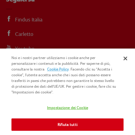
Findus Italia
Carletto
Youtube
Noi e i nostri partner utilizziamo i cookie anche per
Instagram
personalizzare i contenuti e la pubblicità. Per saperne di più,
consultare la nostra
Cookie Policy
. Facendo clic su "Accetta i
cookie", l'utente accetta anche che i suoi dati possano essere
trasferiti in paesi che potrebbero non garantire lo stesso livello
di protezione dei dati dell'UE/UK. Per gestire i cookie, fare clic su
"Impostazioni dei cookie".
COPYRIGHT FINDUS 2025 C.F. E P.I. N.
IT07015700961
Impostazione dei Cookie
CONTATTACI
INFORMATIVA PRIVACY
SITEMAP
Rifiuta tutti
COOKIE POLICY