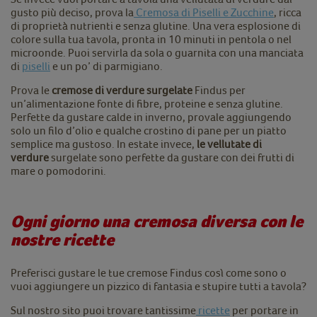
gusto più deciso, prova la
Cremosa di Piselli e Zucchine
, ricca
di proprietà nutrienti e senza glutine. Una vera esplosione di
colore sulla tua tavola, pronta in 10 minuti in pentola o nel
microonde. Puoi servirla da sola o guarnita con una manciata
di
piselli
e un po’ di parmigiano.
Prova le
cremose di verdure surgelate
Findus per
un’alimentazione fonte di fibre, proteine e senza glutine.
Perfette da gustare calde in inverno, provale aggiungendo
solo un filo d’olio e qualche crostino di pane per un piatto
semplice ma gustoso. In estate invece,
le
vellutate di
verdure
surgelate sono perfette da gustare con dei frutti di
mare o pomodorini.
Ogni giorno una cremosa diversa con le
nostre ricette
Preferisci gustare le tue cremose Findus così come sono o
vuoi aggiungere un pizzico di fantasia e stupire tutti a tavola?
Sul nostro sito puoi trovare tantissime
ricette
per portare in